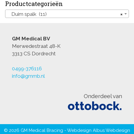
Productcategorieën
Duim spalk (11)
×
GM Medical BV
Merwedestraat 48-K
3313 CS Dordrecht
0499-376116
info@gmmb.nl
Onderdeel van
ottobock.
© 2026 GM Medical Bracing - Webdesign
Albus Webdesign