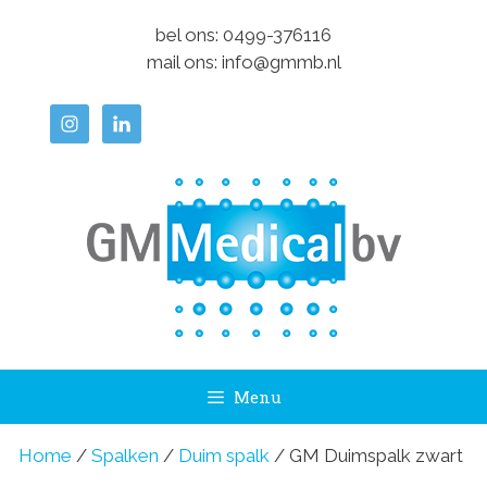
Ga
bel ons:
0499-376116
naar
mail ons:
info@gmmb.nl
de
inhoud
Menu
Home
/
Spalken
/
Duim spalk
/ GM Duimspalk zwart