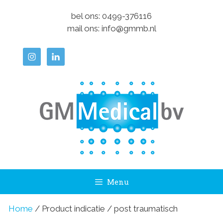
Ga
bel ons:
0499-376116
naar
mail ons:
info@gmmb.nl
de
inhoud
Menu
Home
/ Product indicatie / post traumatisch