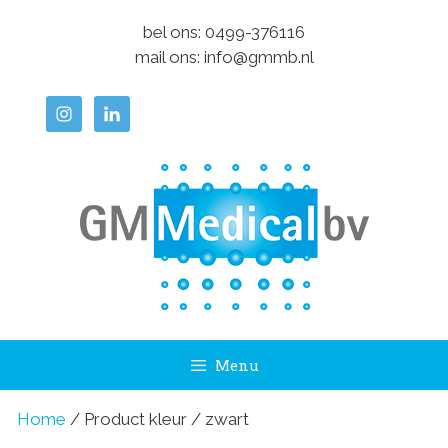
Ga
bel ons:
0499-376116
naar
mail ons:
info@gmmb.nl
de
inhoud
Menu
Home
/ Product kleur / zwart