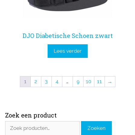
DJO Diabetische Schoen zwart
Lees verder
1
2
3
4
…
9
10
11
→
Zoek een product
Zoeken
Zoeken
naar: