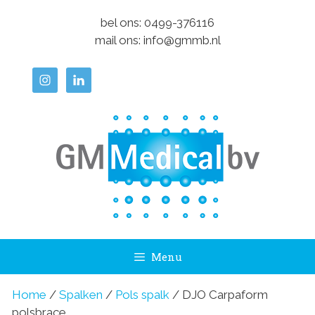
Ga
bel ons:
0499-376116
naar
mail ons:
info@gmmb.nl
de
inhoud
Menu
Home
/
Spalken
/
Pols spalk
/ DJO Carpaform
polsbrace