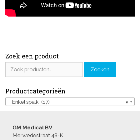
Zoek een product
Zoeken
Zoeken
naar:
Productcategorieën
Enkel spalk (17)
×
GM Medical BV
Merwedestraat 48-K