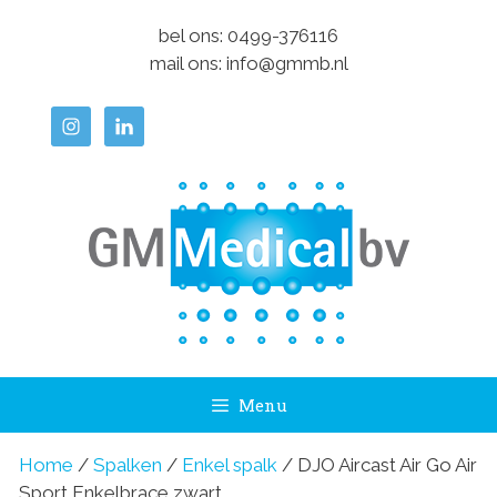
Ga
bel ons:
0499-376116
naar
mail ons:
info@gmmb.nl
de
inhoud
Menu
Home
/
Spalken
/
Enkel spalk
/ DJO Aircast Air Go Air
Sport Enkelbrace zwart