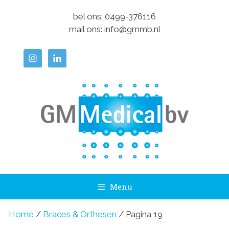
Ga
bel ons:
0499-376116
naar
mail ons:
info@gmmb.nl
de
inhoud
Menu
Home
/
Braces & Orthesen
/ Pagina 19