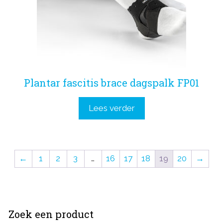
Plantar fascitis brace dagspalk FP01
Lees verder
←
1
2
3
…
16
17
18
19
20
→
Zoek een product