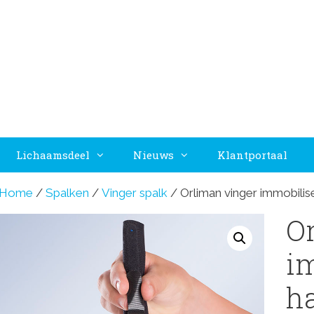
Lichaamsdeel
Nieuws
Klantportaal
Home
/
Spalken
/
Vinger spalk
/ Orliman vinger immobili
O
i
h