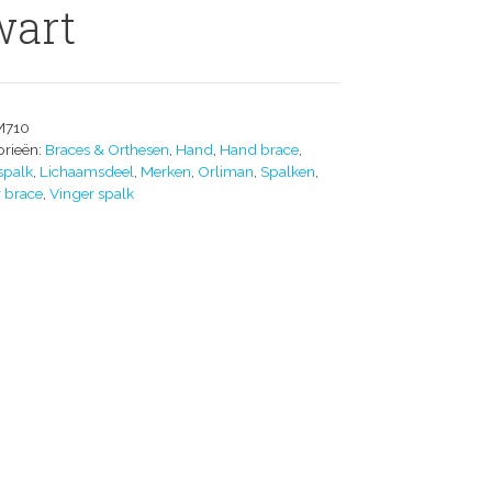
wart
M710
orieën:
Braces & Orthesen
,
Hand
,
Hand brace
,
spalk
,
Lichaamsdeel
,
Merken
,
Orliman
,
Spalken
,
 brace
,
Vinger spalk