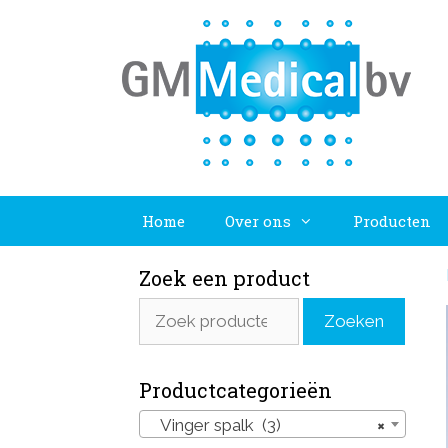
Ga
naar
de
inhoud
Home
Over ons
Producten
Zoek een product
Zoeken
Zoeken
naar:
Productcategorieën
Vinger spalk (3)
×