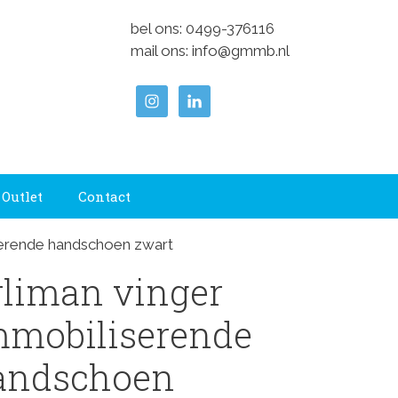
bel ons:
0499-376116
mail ons:
info@gmmb.nl
Outlet
Contact
serende handschoen zwart
rliman vinger
mmobiliserende
andschoen