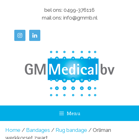
Ga
bel ons:
0499-376116
naar
mail ons:
info@gmmb.nl
de
inhoud
Menu
Home
/
Bandages
/
Rug bandage
/ Orliman
werkkorset zwart