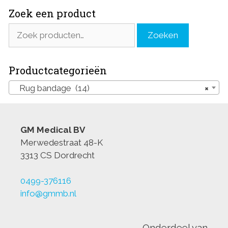
Zoek een product
Zoeken
Zoeken
naar:
Productcategorieën
Rug bandage (14)
×
GM Medical BV
Merwedestraat 48-K
3313 CS Dordrecht
0499-376116
info@gmmb.nl
Onderdeel van