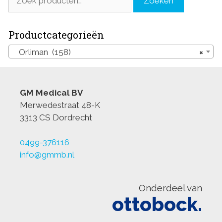
Zoeken
naar:
Productcategorieën
Orliman (158)
×
GM Medical BV
Merwedestraat 48-K
3313 CS Dordrecht
0499-376116
info@gmmb.nl
Onderdeel van
ottobock.