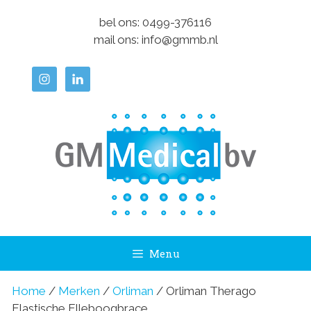
Ga
bel ons:
0499-376116
naar
mail ons:
info@gmmb.nl
de
inhoud
Menu
Home
/
Merken
/
Orliman
/ Orliman Therago
Elastische Elleboogbrace