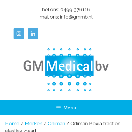
Ga
bel ons:
0499-376116
naar
mail ons:
info@gmmb.nl
de
inhoud
Menu
Home
/
Merken
/
Orliman
/ Orliman Boxia traction
elastiek zwart