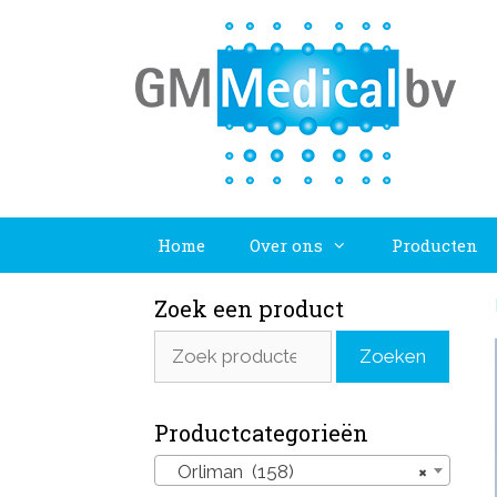
Ga
naar
de
inhoud
Home
Over ons
Producten
Zoek een product
Zoeken
Zoeken
naar:
Productcategorieën
Orliman (158)
×