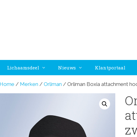
Lichaamsdeel
Nieuws
Klantportaal
Home
/
Merken
/
Orliman
/ Orliman Boxia attachment ho
O
a
z