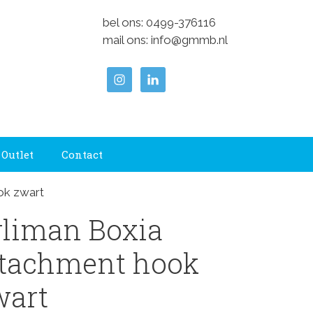
bel ons:
0499-376116
mail ons:
info@gmmb.nl
Outlet
Contact
ok zwart
rliman Boxia
ttachment hook
wart