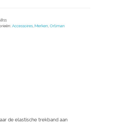
AB11
orieën:
Accessoires
,
Merken
,
Orliman
aar de elastische trekband aan