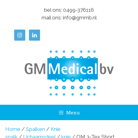
Ga
bel ons:
0499-376116
naar
mail ons:
info@gmmb.nl
de
inhoud
Menu
Home
/
Spalken
/
Knie
spalk
/
Lichaamsdeel
/
knie
/ OM 3-Tex Short