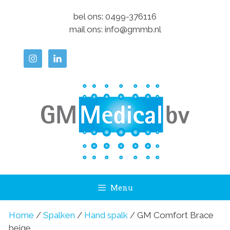
Ga
bel ons:
0499-376116
naar
mail ons:
info@gmmb.nl
de
inhoud
Menu
Home
/
Spalken
/
Hand spalk
/ GM Comfort Brace
beige