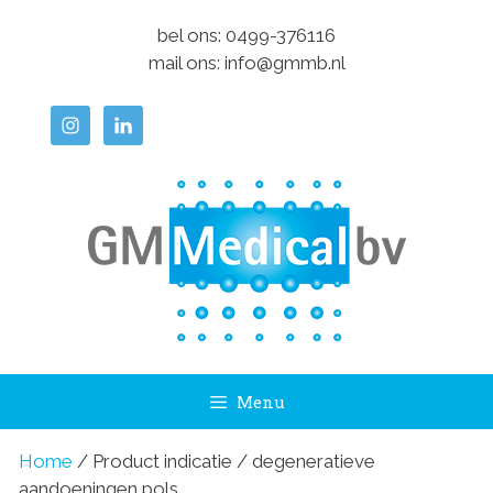
Ga
bel ons:
0499-376116
naar
mail ons:
info@gmmb.nl
de
inhoud
Menu
Home
/ Product indicatie / degeneratieve
aandoeningen pols