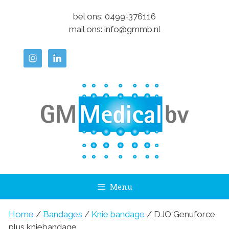
Ga
bel ons:
0499-376116
naar
mail ons:
info@gmmb.nl
de
inhoud
Menu
Home
/
Bandages
/
Knie bandage
/ DJO Genuforce
plus kniebandage