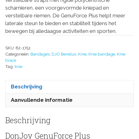
verstelbare straps met rigide polycentrische
scharnieren, een voorgevormde kniepad en
verstelbare riemen. De GenuForce Plus helpt meer
laterale steun te bieden en stabiliteit tijdens het
bewegen bij alledaagse activiteiten en sporten.
SKU:
82-1751
Categorieën:
Bandages
,
DJO Benelux
,
Knie
,
Knie bandage
,
Knie
brace
Tag:
knie
Beschrijving
Aanvullende informatie
Beschrijving
DonJoy GenuForce Plus