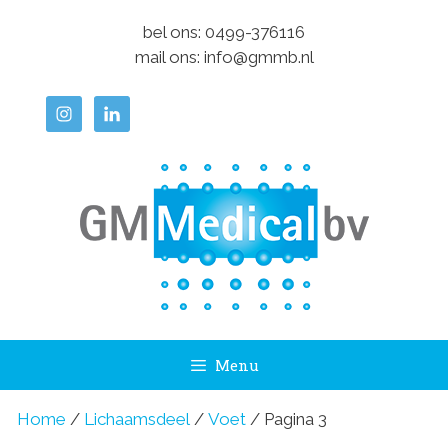
Ga
bel ons:
0499-376116
naar
mail ons:
info@gmmb.nl
de
inhoud
Menu
Home
/
Lichaamsdeel
/
Voet
/ Pagina 3