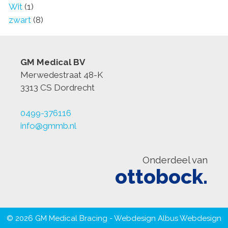
Wit
(1)
zwart
(8)
GM Medical BV
Merwedestraat 48-K
3313 CS Dordrecht
0499-376116
info@gmmb.nl
Onderdeel van
ottobock.
© 2026 GM Medical Bracing - Webdesign
Albus Webdesign