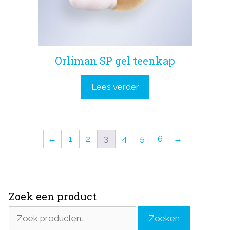
Orliman SP gel teenkap
Lees verder
←
1
2
3
4
5
6
→
Zoek een product
Zoeken
Zoeken
naar: