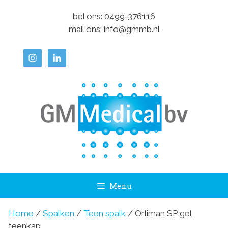
Ga
bel ons:
0499-376116
naar
mail ons:
info@gmmb.nl
de
inhoud
Menu
Home
/
Spalken
/
Teen spalk
/ Orliman SP gel
teenkap