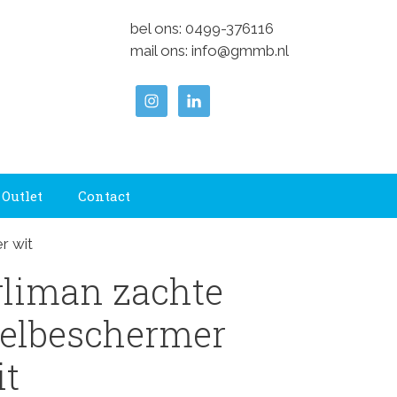
bel ons:
0499-376116
mail ons:
info@gmmb.nl
Outlet
Contact
r wit
rliman zachte
ielbeschermer
it