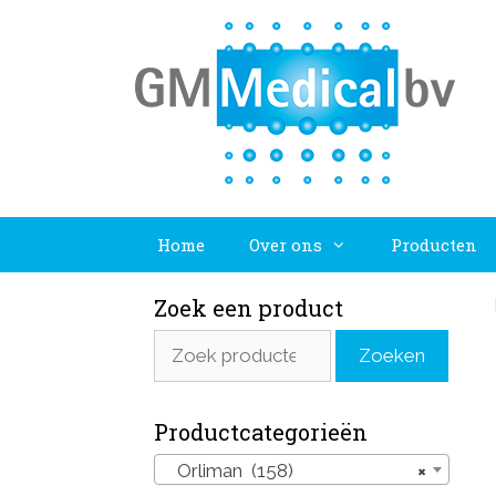
Ga
naar
de
inhoud
Home
Over ons
Producten
Zoek een product
Zoeken
Zoeken
naar:
Productcategorieën
Orliman (158)
×