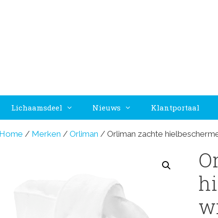
Lichaamsdeel
Nieuws
Klantportaal
Home
/
Merken
/
Orliman
/ Orliman zachte hielbescherme
O
h
w