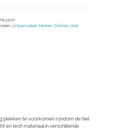
OSL1300
orieën:
Lichaamsdeel
,
Merken
,
Orliman
,
Voet
ig plekken te voorkomen rondom de hiel
t en tech materiaal in verschillende