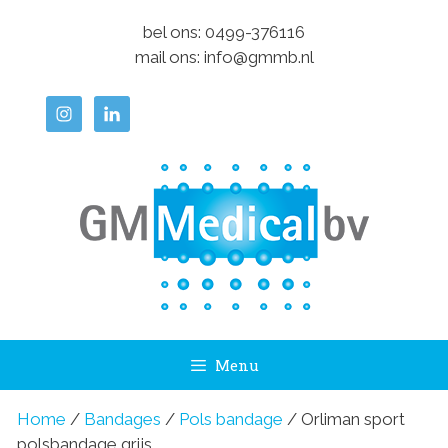
Ga
bel ons:
0499-376116
naar
mail ons:
info@gmmb.nl
de
inhoud
Menu
Home
/
Bandages
/
Pols bandage
/ Orliman sport
polsbandage grijs