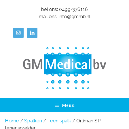
Ga
bel ons:
0499-376116
naar
mail ons:
info@gmmb.nl
de
inhoud
Menu
Home
/
Spalken
/
Teen spalk
/ Orliman SP
tenenspreider