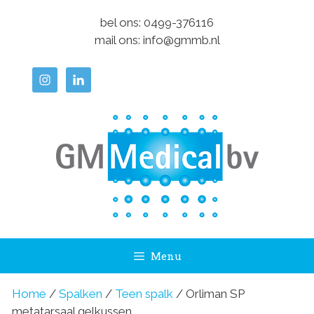
Ga
bel ons:
0499-376116
naar
mail ons:
info@gmmb.nl
de
inhoud
Menu
Home
/
Spalken
/
Teen spalk
/ Orliman SP
metatarsaal gelkussen