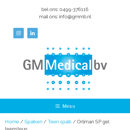
Ga
bel ons:
0499-376116
naar
mail ons:
info@gmmb.nl
de
inhoud
Menu
Home
/
Spalken
/
Teen spalk
/ Orliman SP gel
teensteun