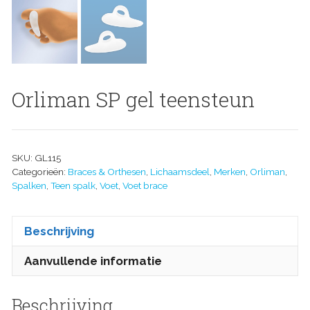
Orliman SP gel teensteun
SKU:
GL115
Categorieën:
Braces & Orthesen
,
Lichaamsdeel
,
Merken
,
Orliman
,
Spalken
,
Teen spalk
,
Voet
,
Voet brace
Beschrijving
Aanvullende informatie
Beschrijving