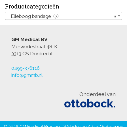
Productcategorieën
Elleboog bandage (7)
×
GM Medical BV
Merwedestraat 48-K
3313 CS Dordrecht
0499-376116
info@gmmb.nl
Onderdeel van
ottobock.
© 2026 GM Medical Bracing - Webdesign
Albus Webdesign