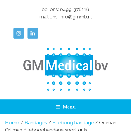
Ga
bel ons:
0499-376116
naar
mail ons:
info@gmmb.nl
de
inhoud
Menu
Home
/
Bandages
/
Elleboog bandage
/ Orliman
Orliman Elleboogbandage sport grijs