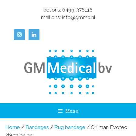
Ga
bel ons:
0499-376116
naar
mail ons:
info@gmmb.nl
de
inhoud
Menu
Home
/
Bandages
/
Rug bandage
/ Orliman Evotec
26cm beige