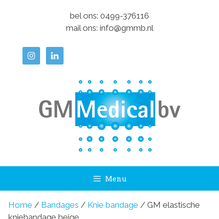
Ga
bel ons:
0499-376116
naar
mail ons:
info@gmmb.nl
de
inhoud
Menu
Home
/
Bandages
/
Knie bandage
/ GM elastische
kniebandage beige