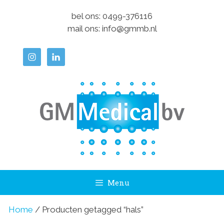
Ga
bel ons:
0499-376116
naar
mail ons:
info@gmmb.nl
de
inhoud
Menu
Home
/ Producten getagged “hals”