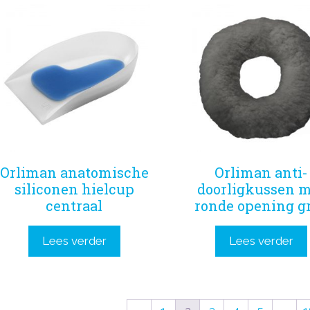
Orliman anatomische
Orliman anti-
siliconen hielcup
doorligkussen m
centraal
ronde opening gr
Lees verder
Lees verder