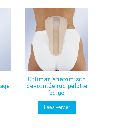
Orliman anatomisch
dage
gevormde rug pelotte
beige
Lees verder