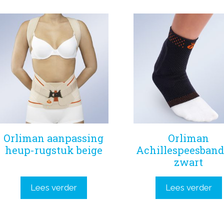
Orliman aanpassing
Orliman
heup-rugstuk beige
Achillespeesban
zwart
Lees verder
Lees verder