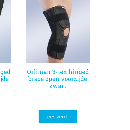
nged
Orliman 3-tex hinged
jde
brace open voorzijde
zwart
Lees verder