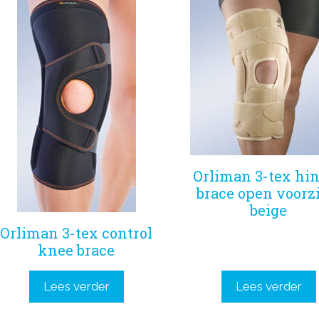
Orliman 3-tex hi
brace open voorzi
beige
Orliman 3-tex control
knee brace
Lees verder
Lees verder