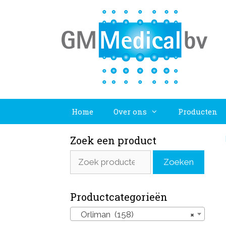
Ga
naar
de
inhoud
Home
Over ons
Producten
Zoek een product
Zoeken
Zoeken
naar:
Productcategorieën
Orliman (158)
×