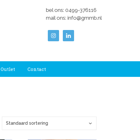
bel ons:
0499-376116
mail ons:
info@gmmb.nl
Outlet
Contact