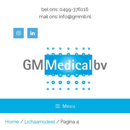
Ga
bel ons:
0499-376116
naar
mail ons:
info@gmmb.nl
de
inhoud
Menu
Home
/
Lichaamsdeel
/ Pagina 4