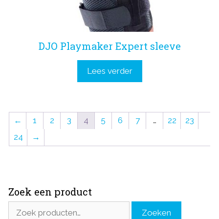
DJO Playmaker Expert sleeve
Lees verder
←
1
2
3
4
5
6
7
…
22
23
24
→
Zoek een product
Zoeken
Zoeken
naar: