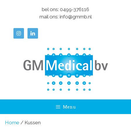
Ga
bel ons:
0499-376116
naar
mail ons:
info@gmmb.nl
de
inhoud
Menu
Home
/ Kussen