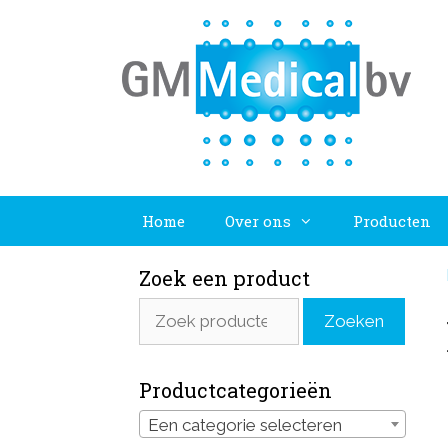
Ga
naar
de
inhoud
Home
Over ons
Producten
Zoek een product
Zoeken
Zoeken
naar:
Productcategorieën
Een categorie selecteren