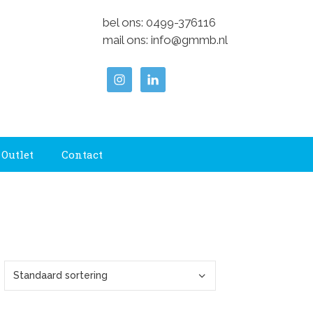
bel ons:
0499-376116
mail ons:
info@gmmb.nl
Outlet
Contact