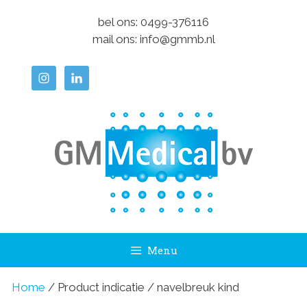
Ga
bel ons:
0499-376116
naar
mail ons:
info@gmmb.nl
de
inhoud
Menu
Home
/ Product indicatie / navelbreuk kind