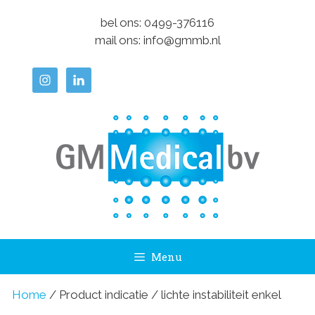
Ga
bel ons:
0499-376116
naar
mail ons:
info@gmmb.nl
de
inhoud
Menu
Home
/ Product indicatie / lichte instabiliteit enkel