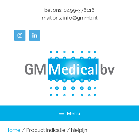
Ga
bel ons:
0499-376116
naar
mail ons:
info@gmmb.nl
de
inhoud
Menu
Home
/ Product indicatie / hielpijn